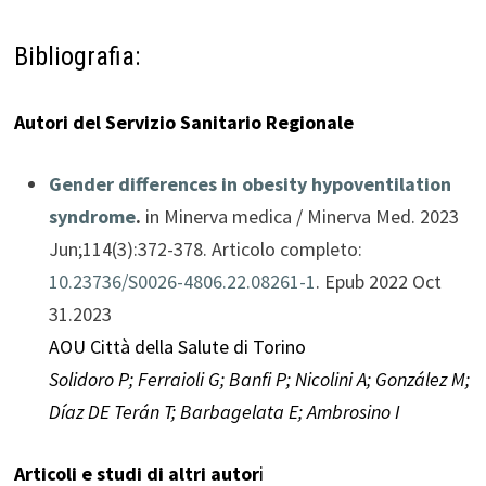
Bibliografia:
Autori del Servizio Sanitario Regionale
Gender differences in obesity hypoventilation
syndrome
.
in Minerva medica / Minerva Med. 2023
Jun;114(3):372-378. Articolo completo:
10.23736/S0026-4806.22.08261-1
. Epub 2022 Oct
31.2023
AOU Città della Salute di Torino
Solidoro P; Ferraioli G; Banfi P; Nicolini A; González M;
Díaz DE Terán T; Barbagelata E; Ambrosino I
Articoli e studi di altri autor
i