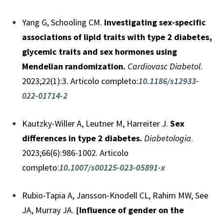
Yang G, Schooling CM.
Investigating sex-specific
associations of lipid traits with type 2 diabetes,
glycemic traits and sex hormones using
Mendelian randomization.
Cardiovasc Diabetol
.
2023;22(1):3. Articolo completo:
10.1186/s12933-
022-01714-2
Kautzky-Willer A, Leutner M, Harreiter J.
Sex
differences in type 2 diabetes.
Diabetologia
.
2023;66(6):986-1002. Articolo
completo:
10.1007/s00125-023-05891-x
Rubio-Tapia A, Jansson-Knodell CL, Rahim MW, See
JA, Murray JA.
[Influence of gender on the